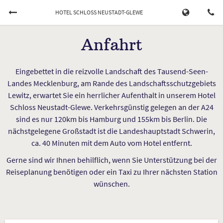
HOTEL SCHLOSS NEUSTADT-GLEWE
Jetzt buchen
Anfahrt
ANKUNFT
ABREISE
Eingebettet in die reizvolle Landschaft des Tausend-Seen-
09/08/2026
...
Landes Mecklenburg, am Rande des Landschaftsschutzgebiets
Lewitz, erwartet Sie ein herrlicher Aufenthalt in unserem Hotel
Schloss Neustadt-Glewe. Verkehrsgünstig gelegen an der A24
ERWACHSENE
KINDER
sind es nur 120km bis Hamburg und 155km bis Berlin. Die
nächstgelegene Großstadt ist die Landeshauptstadt Schwerin,
ca. 40 Minuten mit dem Auto vom Hotel entfernt.
Gerne sind wir Ihnen behilflich, wenn Sie Unterstützung bei der
Reiseplanung benötigen oder ein Taxi zu Ihrer nächsten Station
wünschen.
Stornieren Sie eine Reservierung